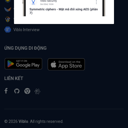
Viblo Partner
Viblo Battle
Viblo Interview
ỨNG DỤNG DI ĐỘNG
LIÊN KẾT
© 2026
Viblo
. All rights reserved.