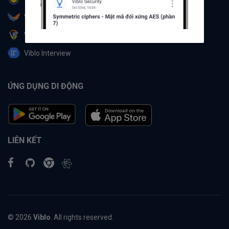
Viblo Partner
Viblo Battle
Viblo Interview
ỨNG DỤNG DI ĐỘNG
LIÊN KẾT
© 2026
Viblo
. All rights reserved.