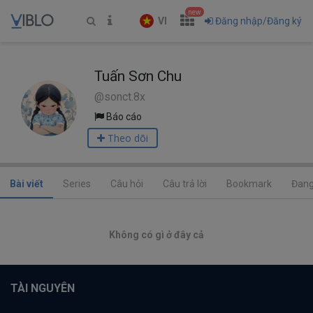
new
VI
Đăng nhập/Đăng ký
Tuấn Sơn Chu
@sonct.8x
Báo cáo
Theo dõi
Bài viết
Series
Câu hỏi
Câu trả lời
Bookmark
Đang
Không có gì ở đây cả
TÀI NGUYÊN