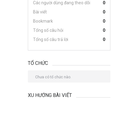
Các người dùng đang theo dõi
0
Bài viết
0
Bookmark
0
Tổng số câu hỏi
0
Tổng số câu trả lời
0
TỔ CHỨC
Chưa có tổ chức nào.
XU HƯỚNG BÀI VIẾT