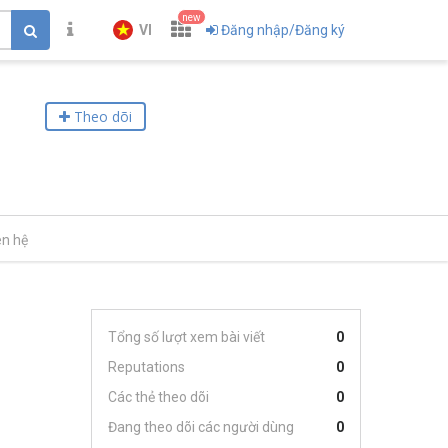
new
VI
Đăng nhập/Đăng ký
Theo dõi
ên hệ
Tổng số lượt xem bài viết
0
Reputations
0
Các thẻ theo dõi
0
Đang theo dõi các người dùng
0