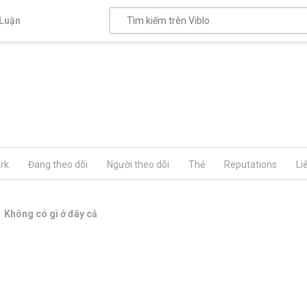
Luận
rk
Đang theo dõi
Người theo dõi
Thẻ
Reputations
Li
Không có gì ở đây cả