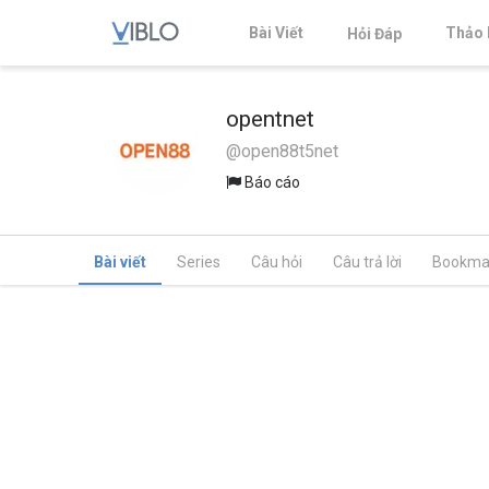
Bài Viết
Thảo 
Hỏi Đáp
opentnet
@open88t5net
Báo cáo
Bài viết
Series
Câu hỏi
Câu trả lời
Bookma