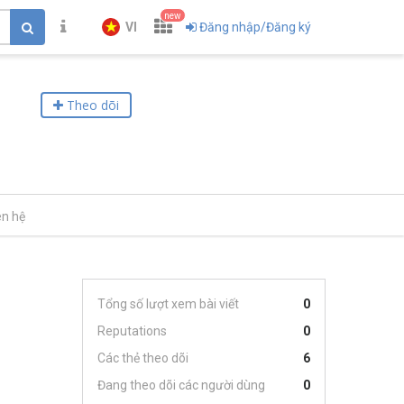
new
VI
Đăng nhập/Đăng ký
Theo dõi
ên hệ
Tổng số lượt xem bài viết
0
Reputations
0
Các thẻ theo dõi
6
Đang theo dõi các người dùng
0