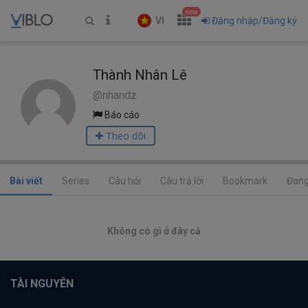
new
VI
Đăng nhập/Đăng ký
Thành Nhân Lê
@nhandz
Báo cáo
Theo dõi
Bài viết
Series
Câu hỏi
Câu trả lời
Bookmark
Đang
Không có gì ở đây cả
TÀI NGUYÊN