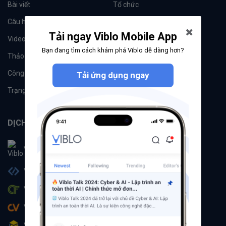
Bài viết
Tổ chức
Câu hỏi
Tags
Tải ngay Viblo Mobile App
Videos
Tác giả
Bạn đang tìm cách khám phá Viblo dễ dàng hơn?
Thảo luận
Đề xuất hệ thống
Công cụ
Machine Learning
Tải ứng dụng ngay
Trạng thái hệ thống
DỊCH VỤ
Viblo
Viblo Code
Viblo CTF
Viblo CV
Viblo Learning