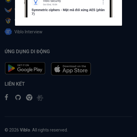
Viblo Partner
Viblo Battle
Viblo Interview
ỨNG DỤNG DI ĐỘNG
LIÊN KẾT
© 2026
Viblo
. All rights reserved.