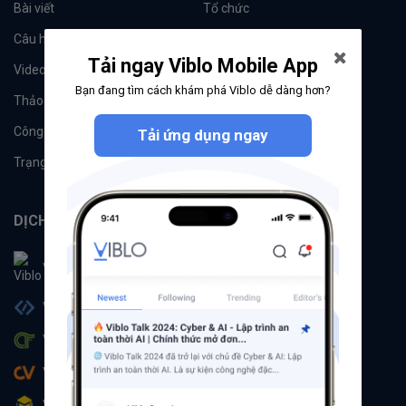
Bài viết
Tổ chức
Câu hỏi
Tags
Tải ngay Viblo Mobile App
Videos
Tác giả
Bạn đang tìm cách khám phá Viblo dễ dàng hơn?
Thảo luận
Đề xuất hệ thống
Công cụ
Machine Learning
Tải ứng dụng ngay
Trạng thái hệ thống
DỊCH VỤ
Viblo
Viblo Code
Viblo CTF
Viblo CV
Viblo Learning