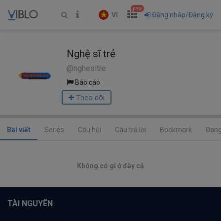
new
VI
Đăng nhập/Đăng ký
Nghệ sĩ trẻ
@nghesitre
Báo cáo
Theo dõi
Bài viết
Series
Câu hỏi
Câu trả lời
Bookmark
Đang
Không có gì ở đây cả
TÀI NGUYÊN