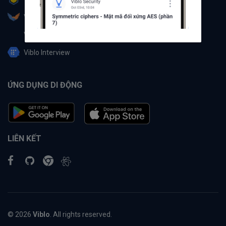
Viblo Partner
Viblo Battle
Viblo Interview
ỨNG DỤNG DI ĐỘNG
LIÊN KẾT
© 2026
Viblo
. All rights reserved.