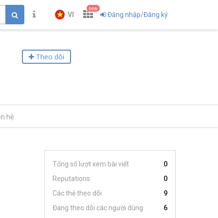
new
VI
Đăng nhập/Đăng ký
Theo dõi
ên hệ
Tổng số lượt xem bài viết
0
Reputations
0
Các thẻ theo dõi
9
Đang theo dõi các người dùng
6