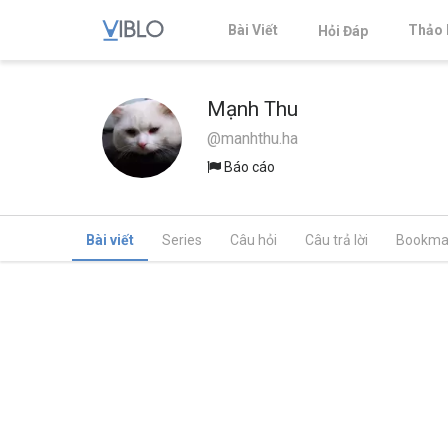
Bài Viết
Thảo 
Hỏi Đáp
Mạnh Thu
@manhthu.ha
Báo cáo
Bài viết
Series
Câu hỏi
Câu trả lời
Bookma