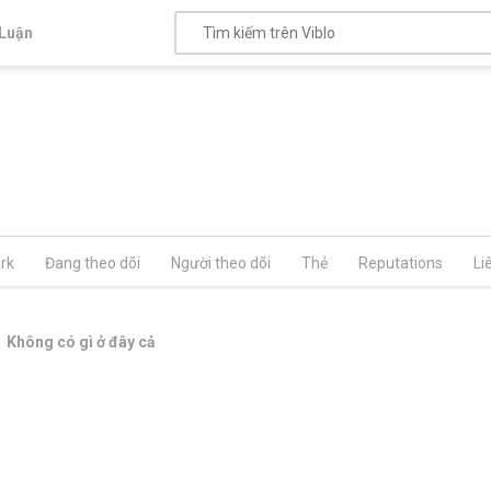
Luận
rk
Đang theo dõi
Người theo dõi
Thẻ
Reputations
Li
Không có gì ở đây cả