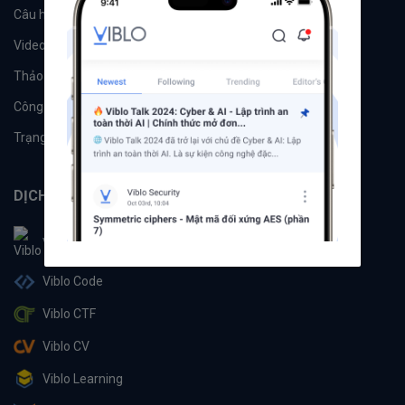
Câu hỏi
Tags
Videos
Tác giả
Thảo luận
Đề xuất hệ thống
Công cụ
Machine Learning
Trạng thái hệ thống
DỊCH VỤ
Viblo
Viblo Code
Viblo CTF
Viblo CV
Viblo Learning