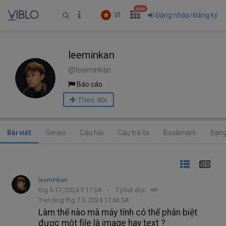
new
VI
Đăng nhập/Đăng ký
leeminkan
@leeminkan
Báo cáo
Theo dõi
Bài viết
Series
Câu hỏi
Câu trả lời
Bookmark
Đang
leeminkan
thg 6 17, 2024 7:17 SA
7 phút đọc
Trending thg 7 3, 2024 11:06 SA
Làm thế nào mà máy tính có thể phân biệt
được một file là image hay text ?