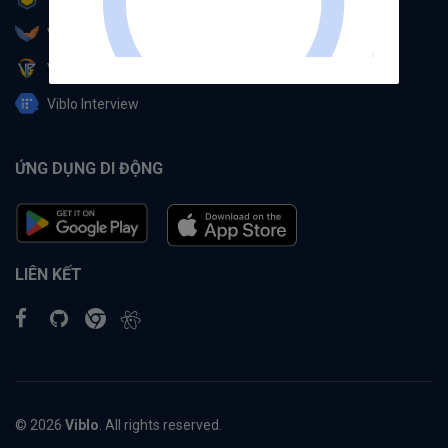
Viblo Partner
Viblo Battle
Viblo Interview
ỨNG DỤNG DI ĐỘNG
LIÊN KẾT
© 2026
Viblo
. All rights reserved.