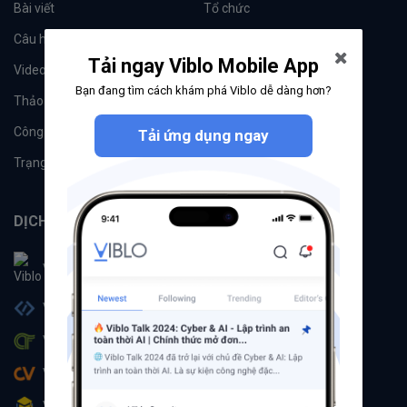
Bài viết
Tổ chức
Câu hỏi
Tags
Tải ngay Viblo Mobile App
Videos
Tác giả
Bạn đang tìm cách khám phá Viblo dễ dàng hơn?
Thảo luận
Đề xuất hệ thống
Công cụ
Machine Learning
Tải ứng dụng ngay
Trạng thái hệ thống
DỊCH VỤ
Viblo
Viblo Code
Viblo CTF
Viblo CV
Viblo Learning