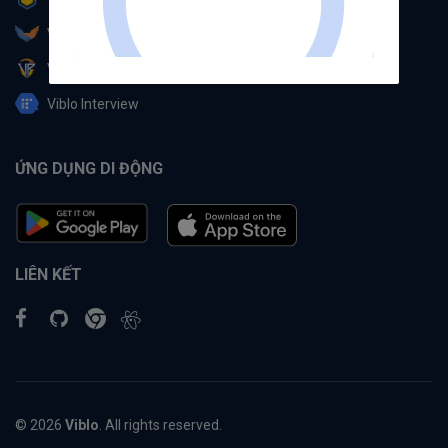
Viblo Partner
Viblo Battle
Viblo Interview
ỨNG DỤNG DI ĐỘNG
LIÊN KẾT
© 2026
Viblo
. All rights reserved.