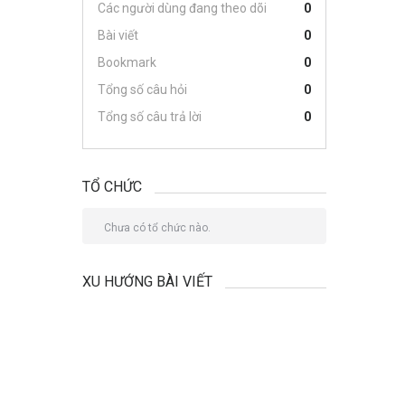
Các người dùng đang theo dõi
0
Bài viết
0
Bookmark
0
Tổng số câu hỏi
0
Tổng số câu trả lời
0
TỔ CHỨC
Chưa có tổ chức nào.
XU HƯỚNG BÀI VIẾT