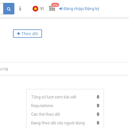
new
VI
Đăng nhập/Đăng ký
Theo dõi
ên hệ
Tổng số lượt xem bài viết
0
Reputations
0
Các thẻ theo dõi
0
Đang theo dõi các người dùng
0