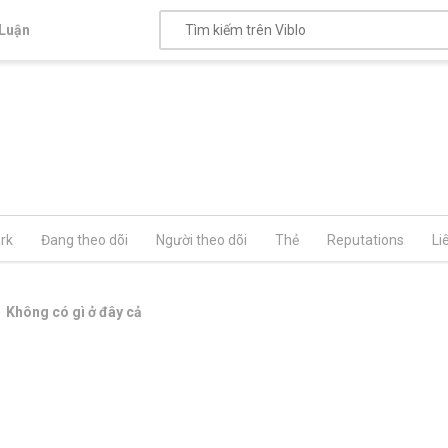
Luận
rk
Đang theo dõi
Người theo dõi
Thẻ
Reputations
Li
Không có gì ở đây cả