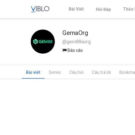
Bài Viết
Thảo 
Hỏi Đáp
GemaOrg
@gem88aorg
Báo cáo
Bài viết
Series
Câu hỏi
Câu trả lời
Bookma