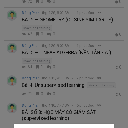
72
0
0
0
Đông Phan
thg 4 28, 8:03 SA
1 phút đọc
BÀI 6 — GEOMETRY (COSINE SIMILARITY)
Machine Learning
42
0
0
0
Đông Phan
thg 4 26, 9:02 SA
1 phút đọc
BÀI 5 — LINEAR ALGEBRA (NỀN TẢNG AI)
Machine Learning
54
1
0
0
Đông Phan
thg 4 15, 9:31 SA
2 phút đọc
Bài 4: Unsupervised learning
Machine Leaning
71
0
0
0
Đông Phan
thg 4 10, 7:47 SA
6 phút đọc
BÀI SỐ 3: HỌC MÁY CÓ GIÁM SÁT
(supervised learning)
supervised learning