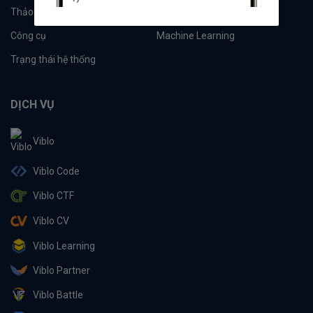
Thảo luận
Đề xuất hệ thống
Công cụ
Machine Learning
Trạng thái hệ thống
DỊCH VỤ
Viblo
Viblo Code
Viblo CTF
Viblo CV
Viblo Learning
Viblo Partner
Viblo Battle