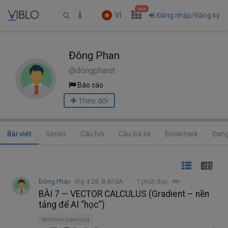
new
VI
Đăng nhập/Đăng ký
Đông Phan
@dongphanit
Báo cáo
Theo dõi
Bài viết
Series
Câu hỏi
Câu trả lời
Bookmark
Đang
Đông Phan
thg 4 28, 8:40 SA
1 phút đọc
BÀI 7 — VECTOR CALCULUS (Gradient – nền
tảng để AI “học”)
Machine Learning