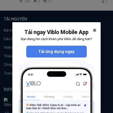
281
0
0
2
TÀI NGUYÊN
Bài viết
Tổ chức
Tải ngay Viblo Mobile App
Câu hỏi
Tags
Bạn đang tìm cách khám phá Viblo dễ dàng hơn?
Videos
Tác giả
Tải ứng dụng ngay
Thảo luận
Đề xuất hệ thống
Công cụ
Machine Learning
Trạng thái hệ thống
DỊCH VỤ
Viblo