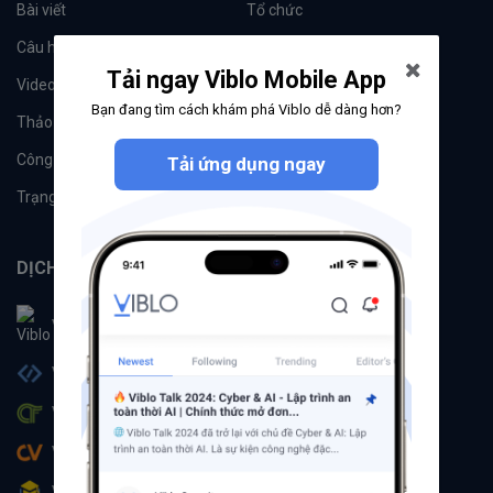
Bài viết
Tổ chức
Câu hỏi
Tags
Tải ngay Viblo Mobile App
Videos
Tác giả
Bạn đang tìm cách khám phá Viblo dễ dàng hơn?
Thảo luận
Đề xuất hệ thống
Công cụ
Machine Learning
Tải ứng dụng ngay
Trạng thái hệ thống
DỊCH VỤ
Viblo
Viblo Code
Viblo CTF
Viblo CV
Viblo Learning