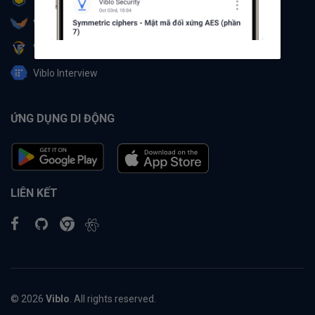
Viblo Partner
Viblo Battle
Viblo Interview
ỨNG DỤNG DI ĐỘNG
LIÊN KẾT
© 2026
Viblo
. All rights reserved.