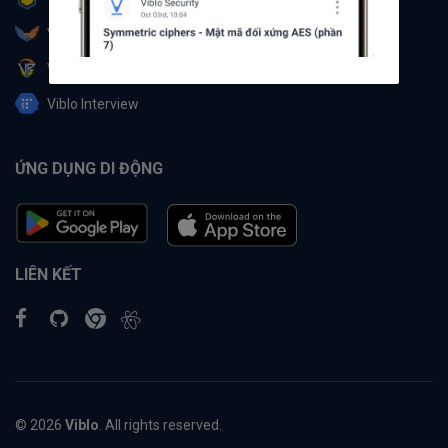
Viblo Partner
Viblo Battle
Viblo Interview
ỨNG DỤNG DI ĐỘNG
LIÊN KẾT
© 2026
Viblo
. All rights reserved.