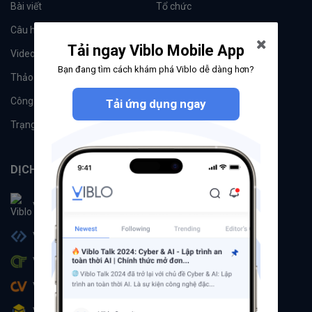
Bài viết
Tổ chức
Câu hỏi
Tags
Tải ngay Viblo Mobile App
Videos
Tác giả
Bạn đang tìm cách khám phá Viblo dễ dàng hơn?
Thảo luận
Đề xuất hệ thống
Công cụ
Machine Learning
Tải ứng dụng ngay
Trạng thái hệ thống
DỊCH VỤ
Viblo
Viblo Code
Viblo CTF
Viblo CV
Viblo Learning