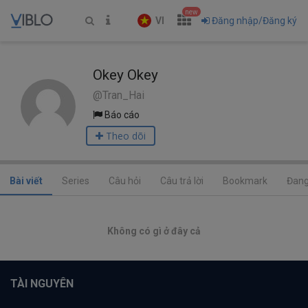
new
VI
Đăng nhập/Đăng ký
Okey Okey
@Tran_Hai
Báo cáo
Theo dõi
Bài viết
Series
Câu hỏi
Câu trả lời
Bookmark
Đang
Không có gì ở đây cả
TÀI NGUYÊN