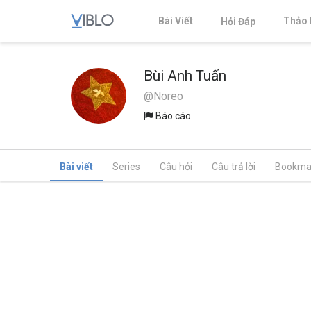
Bài Viết
Thảo 
Hỏi Đáp
Bùi Anh Tuấn
@Noreo
Báo cáo
Bài viết
Series
Câu hỏi
Câu trả lời
Bookma