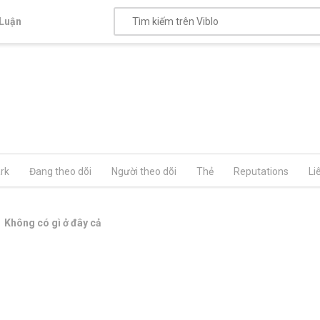
Luận
rk
Đang theo dõi
Người theo dõi
Thẻ
Reputations
Li
Không có gì ở đây cả