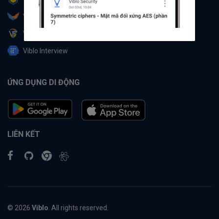
Viblo Partner
Viblo Battle
Viblo Interview
ỨNG DỤNG DI ĐỘNG
LIÊN KẾT
© 2026
Viblo
. All rights reserved.