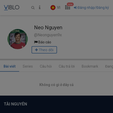
new
VI
Đăng nhập/Đăng ký
Neo Nguyen
@Neonguyen9x
Báo cáo
Theo dõi
Bài viết
Series
Câu hỏi
Câu trả lời
Bookmark
Đang
Không có gì ở đây cả
TÀI NGUYÊN