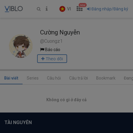
new
VI
Đăng nhập/Đăng ký
Cường Nguyễn
@Cuongz1
Báo cáo
Theo dõi
Bài viết
Series
Câu hỏi
Câu trả lời
Bookmark
Đang
Không có gì ở đây cả
TÀI NGUYÊN