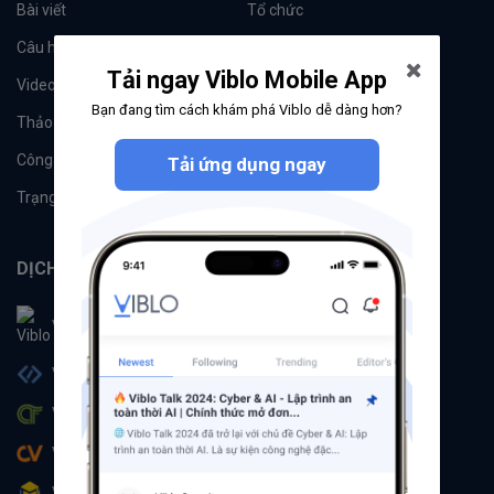
Bài viết
Tổ chức
Câu hỏi
Tags
Tải ngay Viblo Mobile App
Videos
Tác giả
Bạn đang tìm cách khám phá Viblo dễ dàng hơn?
Thảo luận
Đề xuất hệ thống
Công cụ
Machine Learning
Tải ứng dụng ngay
Trạng thái hệ thống
DỊCH VỤ
Viblo
Viblo Code
Viblo CTF
Viblo CV
Viblo Learning