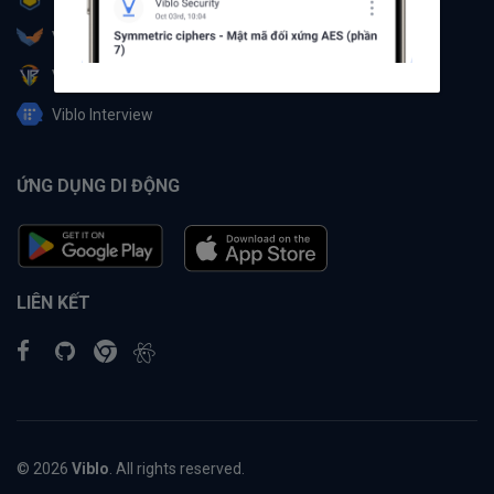
Viblo Partner
Viblo Battle
Viblo Interview
ỨNG DỤNG DI ĐỘNG
LIÊN KẾT
© 2026
Viblo
. All rights reserved.