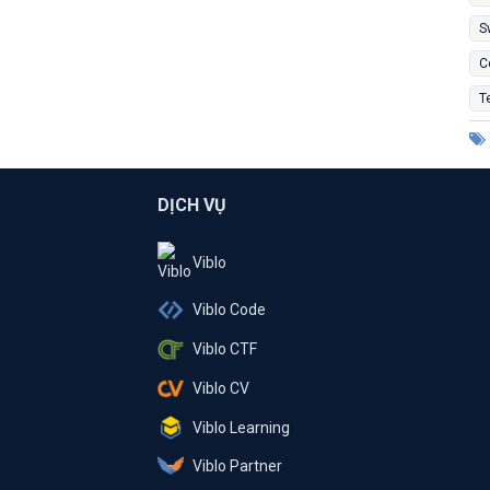
S
C
T
DỊCH VỤ
Viblo
Viblo Code
Viblo CTF
Viblo CV
Viblo Learning
Viblo Partner