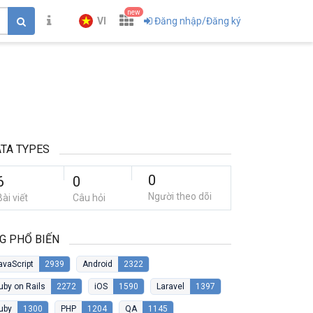
new
VI
Đăng nhập/Đăng ký
TA TYPES
0
6
0
Người theo dõi
Bài viết
Câu hỏi
G PHỔ BIẾN
avaScript
2939
Android
2322
uby on Rails
2272
iOS
1590
Laravel
1397
uby
1300
PHP
1204
QA
1145