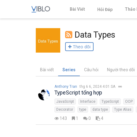
Bài Viết
Thảo 
Hỏi Đáp
Data Types
Theo dõi
Bài viết
Series
Câu hỏi
Người theo dõi
Anthony Tran
thg 6 6, 2024 4:01 SA
TypeScript tổng hợp
JavaScript
Interface
TypeScript
OOP
Decorator
type
data type
Type Alias
143
1
0
4