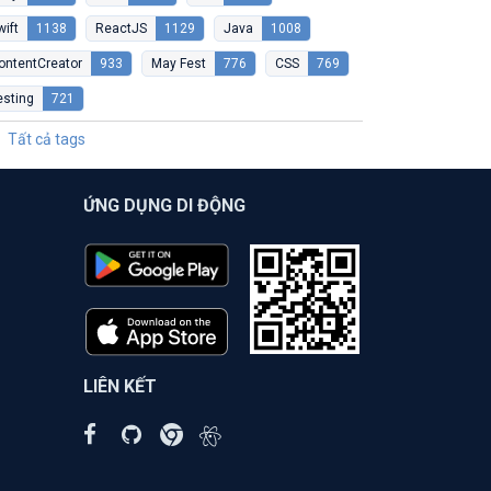
wift
1138
ReactJS
1129
Java
1008
ontentCreator
933
May Fest
776
CSS
769
esting
721
Tất cả tags
ỨNG DỤNG DI ĐỘNG
LIÊN KẾT