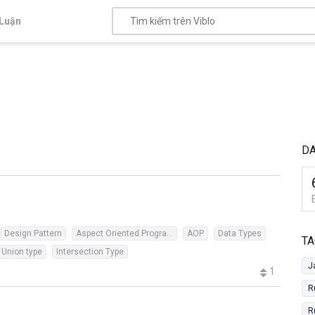
Luận
DA
Design Pattern
Aspect Oriented Programming
AOP
Data Types
TA
Union type
Intersection Type
J
1
R
R