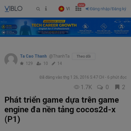
new
VI
Đăng nhập/Đăng ký
Ta Cao Thanh
@ThanhTa
Theo dõi
129
10
14
Đã đăng vào thg 1 26, 2016 5:47 CH
6 phút đọc
1.7K
0
2
Phát triển game dựa trên game
engine đa nền tảng cocos2d-x
(P1)