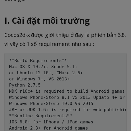
I. Cài đặt môi trường
Cocos2d-x được giới thiệu ở đây là phiên bản 3.8,
vì vậy có 1 số requirement như sau :
**Build Requirements**

Mac OS X 10.7+, Xcode 5.1+

or Ubuntu 12.10+, CMake 2.6+

or Windows 7+, VS 2013+

Python 2.7.5

NDK r10c+ is required to build Android games

Windows Phone/Store 8.1 VS 2013 Update 4+ or VS
Windows Phone/Store 10.0 VS 2015

JRE or JDK 1.6+ is required for web publishing

**Runtime Requirements**

iOS 6.0+ for iPhone / iPad games

Android 2.3+ for Android games
