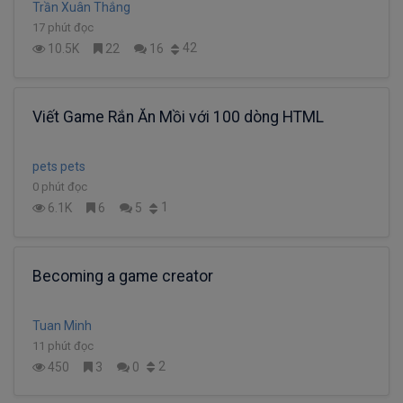
loop)
Trần Xuân Thắng
17 phút đọc
42
10.5K
22
16
Viết Game Rắn Ăn Mồi với 100 dòng HTML
pets pets
0 phút đọc
1
6.1K
6
5
Becoming a game creator
Tuan Minh
11 phút đọc
2
450
3
0