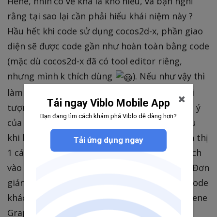
Hehe, nhìn có vẻ khá là khó hiểu, và bạn nghĩ
rằng tại sao lại cần phải hiểu khái niệm này ?
Hầu hết khi code sử dụng cocos2d-x, phần giao
diện sẽ được code gần như hoàn toàn bằng code
(mặc dù cocos2d-x đã có tool editor riêng,
nhưng mình k thích dùng
). Nếu như vậy thì
làm thế nào để bạn biết được việc draw 1 đối
Tải ngay Viblo Mobile App
tượng sẽ được coco2d-x thực hiện đúng theo ý
Bạn đang tìm cách khám phá Viblo dễ dàng hơn?
của bạn. Tôi có thể đảm bảo rằng đôi lúc, sau
khi bạn draw 1 Menu lên Scene, nó được hiển thị
Tải ứng dụng ngay
1 cách hoàn hảo. Perfect! Nhưng khi bạn touch
vào thì lại k xảy ra hiện tượng gì cả =)). Omg! Đơn
giản Menu của bạn đang được draw dưới 1 Node
khác. Vậy bạn đã biết tầm quan trọng của Scene
Graph rồi đấy
. Cocos2d-x sử dụng thuật