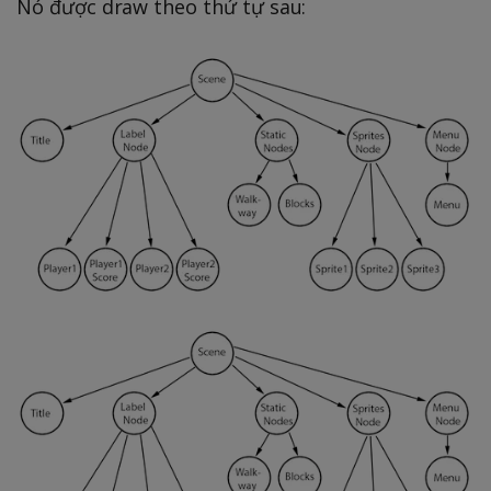
Nó được draw theo thứ tự sau: