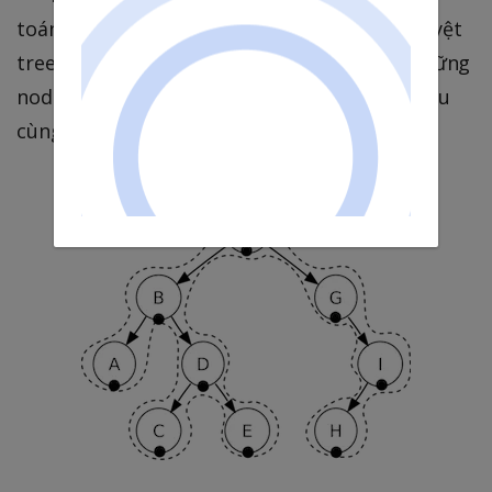
toán in-order walk. in-order walk sẽ được duyệt
tree từ trái sang phải, xuất phát từ root. Những
node nằm ở nhánh bên phải sẽ được draw sau
cùng.