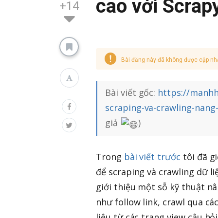
cao với Scra
+14
Bài đăng này đã không được cập nh
Bài viết gốc:
https://manhh
scraping-va-crawling-nang
giả
)
Trong
bài viết trước
tôi đã g
để scraping và crawling dữ l
giới thiệu một sỗ kỹ thuật n
như follow link, crawl qua cá
liệu từ các trang view câu hỏi.