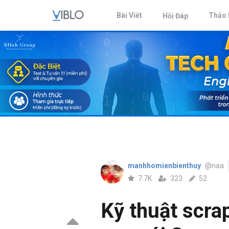
Bài Viết
Thảo 
Hỏi Đáp
manhhomienbienthuy
@naa
7.7K
323
52
Kỹ thuật scra