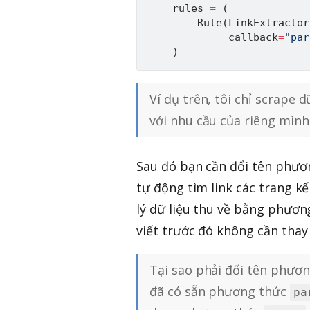
    rules 
=
(
        Rule
(
LinkExtractor
             callback
=
"par
)
Ví dụ trên, tôi chỉ scrape 
với nhu cầu của riêng mình
Sau đó bạn cần đổi tên phư
tự động tìm link các trang kế
lý dữ liệu thu về bằng phươ
viết trước đó không cần thay 
Tại sao phải đổi tên phươ
đã có sẵn phương thức
pa