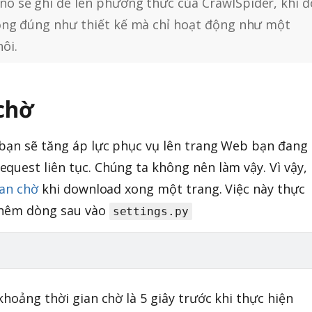
nó sẽ ghi đè lên phương thức của CrawlSpider, khi đ
ng đúng như thiết kế mà chỉ hoạt động như một
ôi.
chờ
 bạn sẽ tăng áp lực phục vụ lên trang Web bạn đang
quest liên tục. Chúng ta không nên làm vậy. Vì vậy,
ian chờ
khi download xong một trang. Việc này thực
thêm dòng sau vào
settings.py
khoảng thời gian chờ là 5 giây trước khi thực hiện