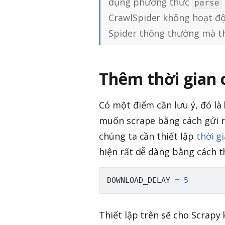
dụng phương thức
parse
CrawlSpider không hoạt độ
Spider thông thường mà th
Thêm thời gian 
Có một điểm cần lưu ý, đó là
muốn scrape bằng cách gửi re
chúng ta cần thiết lập
thời g
hiện rất dễ dàng bằng cách 
DOWNLOAD_DELAY 
=
5
Thiết lập trên sẽ cho Scrapy 