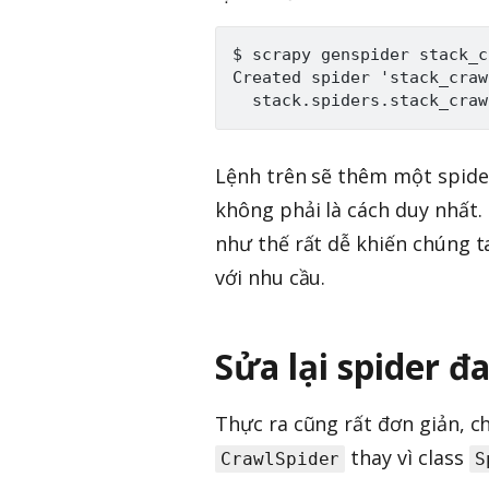
$ scrapy genspider stack_c
Created spider 'stack_craw
Lệnh trên sẽ thêm một spid
không phải là cách duy nhất.
như thế rất dễ khiến chúng ta
với nhu cầu.
Sửa lại spider đ
Thực ra cũng rất đơn giản, c
thay vì class
CrawlSpider
S