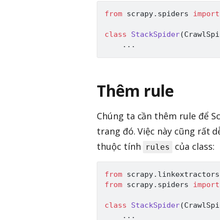
from
 scrapy
.
spiders 
import
class
StackSpider
(
CrawlSpi
.
.
.
Thêm rule
Chúng ta cần thêm rule để Sc
trang đó. Việc này cũng rất 
thuộc tính
của class:
rules
from
 scrapy
.
linkextractors
from
 scrapy
.
spiders 
import
class
StackSpider
(
CrawlSpi
.
.
.