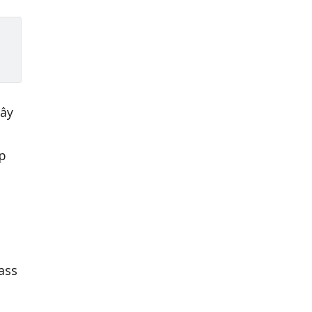
đây
ợp
ass