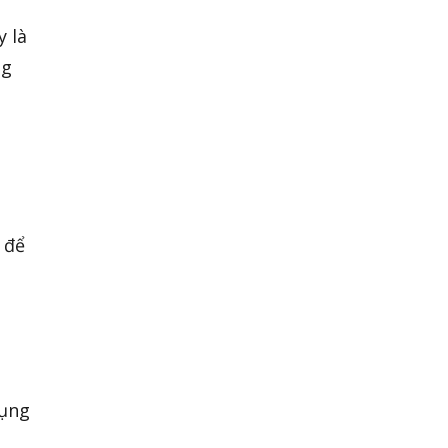
y là
ng
 để
dụng