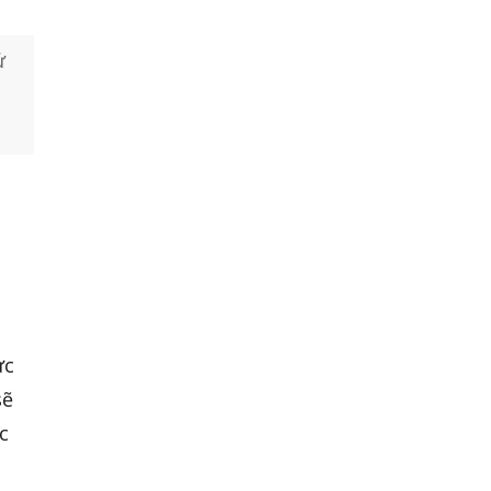
ử
ực
sẽ
c