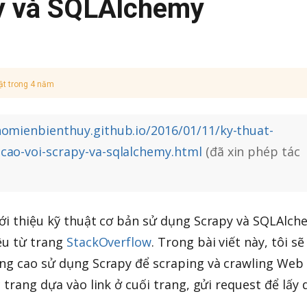
py và SQLAlchemy
ật trong 4 năm
omienbienthuy.github.io/2016/01/11/ky-thuat-
-cao-voi-scrapy-va-sqlalchemy.html
(đã xin phép tác
iới thiệu kỹ thuật cơ bản sử dụng Scrapy và SQLAlch
iệu từ trang
StackOverflow
. Trong bài viết này, tôi sẽ
âng cao sử dụng Scrapy để scraping và crawling Web
c trang dựa vào link ở cuối trang, gửi request để lấy 
..