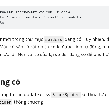
rawler stackoverflow.com -t crawl

ler' using template 'crawl' in module:

er mới trong thư mục
đang có. Tuy nhiên, 
spiders
 Mẫu có sẵn có rất nhiều code được sinh tự động, mà
 lười đi. Nên tôi sẽ sửa lại spider đang có để phù h
ang có
húng ta cần update class
kế thừa từ cl
StackSpider
thông thường
pider