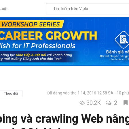
Luận
Đã đăng vào thg 1 14, 2016 12:58 SA
10 phú
Theo dõi
30.2K
2
ping và crawling Web nân