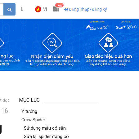
new
VI
Đăng nhập/Đăng ký
MỤC LỤC
t đọc
16
Ý tưởng
CrawlSpider
g
Sử dụng mẫu có sẵn
Sửa lại spider đang có