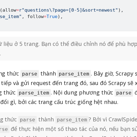
(
allow
=
r"questions\?page=[0-5]&sort=newest"
)
,
se_item"
,
 follow
=
True
)
,
dữ liệu ở 5 trang. Bạn có thể điều chỉnh nó để phù hợ
.
ơng thức
thành
. Bây giờ, Scrapy 
parse
parse_item
 tiếp và gửi request đến trang đó, sau đó Scrapy sẽ 
ng thức
. Nội dung phương thức
parse_item
parse
đổi gì, bởi các trang cấu trúc giống hệt nhau.
ng thức
thành
? Bởi vì CrawlSpid
parse
parse_item
để thực hiện một số thao tác của nó, nếu bạn s
rse